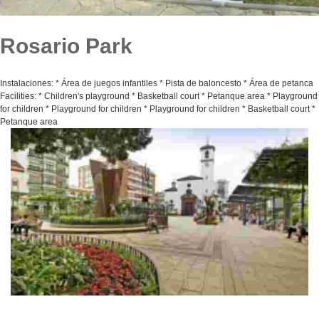
Rosario Park
Instalaciones: * Área de juegos infantiles * Pista de baloncesto * Área de petanca
Facilities: * Children's playground * Basketball court * Petanque area * Playground
for children * Playground for children * Playground for children * Basketball court *
Petanque area
Constitution Square
Este histórico sitio es famoso por su antiguo ficus y la Iglesia del Rosario,