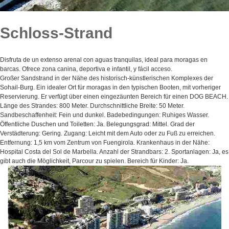
Schloss-Strand
Disfruta de un extenso arenal con aguas tranquilas, ideal para moragas en
barcas. Ofrece zona canina, deportiva e infantil, y fácil acceso.
Großer Sandstrand in der Nähe des historisch-künstlerischen Komplexes der
Sohail-Burg. Ein idealer Ort für moragas in den typischen Booten, mit vorheriger
Reservierung. Er verfügt über einen eingezäunten Bereich für einen DOG BEACH.
Länge des Strandes: 800 Meter. Durchschnittliche Breite: 50 Meter.
Sandbeschaffenheit: Fein und dunkel. Badebedingungen: Ruhiges Wasser.
Öffentliche Duschen und Toiletten: Ja. Belegungsgrad: Mittel. Grad der
Verstädterung: Gering. Zugang: Leicht mit dem Auto oder zu Fuß zu erreichen.
Entfernung: 1,5 km vom Zentrum von Fuengirola. Krankenhaus in der Nähe:
Hospital Costa del Sol de Marbella. Anzahl der Strandbars: 2. Sportanlagen: Ja, es
gibt auch die Möglichkeit, Parcour zu spielen. Bereich für Kinder: Ja.