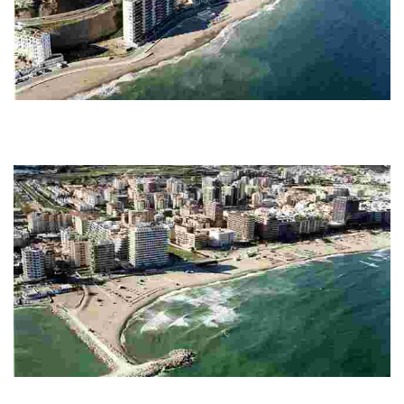
Playa Carvajal
Disfruta de una playa tranquila y juvenil, alejada del bullicio, con arena fina y
oscura. Cuenta con instalaciones como duchas, aseos, zona infantil y
deport...
Strand Los Boliches-Las Gaviotas
Disfruta de 3km de playa de arena fina y oscura, aguas tranquilas, amplia