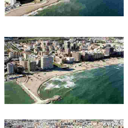
Playa Carvajal
Disfruta de una playa tranquila y juvenil, alejada del bullicio, con arena fina y
oscura. Cuenta con instalaciones como duchas, aseos, zona infantil y
deport...
Strand Los Boliches-Las Gaviotas
Disfruta de 3km de playa de arena fina y oscura, aguas tranquilas, amplia
oferta de hostelería y deportiva, zona infantil y fácil acceso.