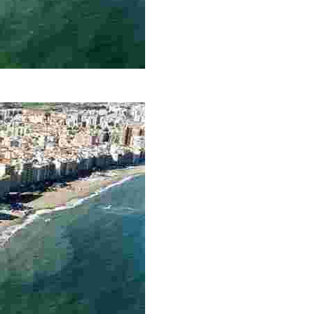
as, amplia oferta de hostelería y deportiva, zona infantil y fáci