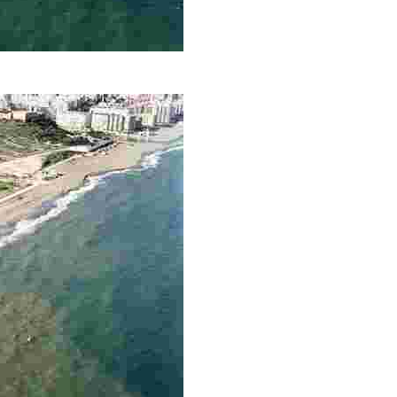
 metros, con aguas tranquilas, alta ocupación y urbanización. C