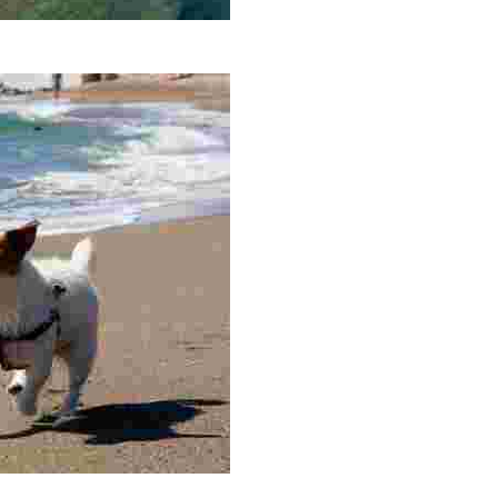
a moragas en barcas. Ofrece zona canina, deportiva e infantil, y 