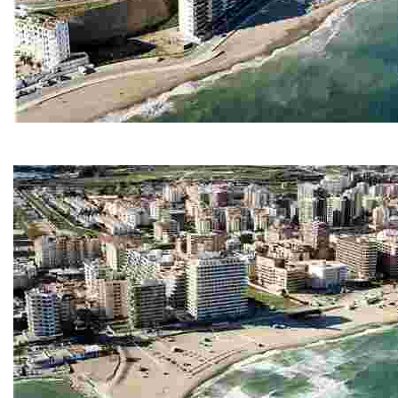
Playa Carvajal
Disfruta de una playa tranquila y juvenil, alejada del bullici