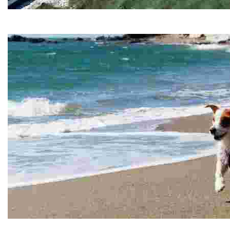
Playa Castillo
Disfruta de un extenso arenal con aguas tranquilas, ideal par
Playa Canina