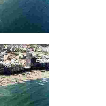
o, con arena fina y oscura. Cuenta con instalaciones como duchas, 