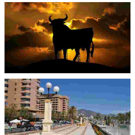
Sendero Urbano Toro Torreblanca