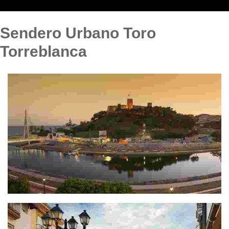
Sendero Urbano Toro
Torreblanca
Sendero Urbano Sohail