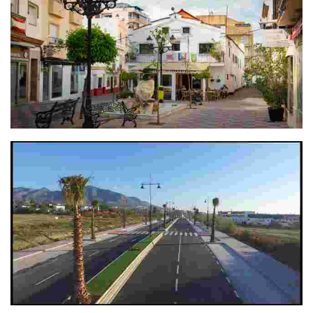
Sendero Urbano Centro
Sendero Urbano Bulevar la Loma